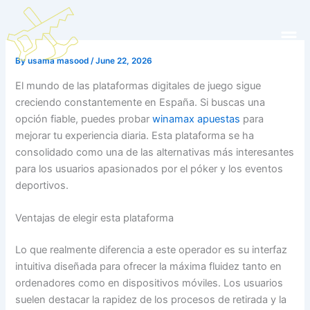
Skip
to
Men
content
By
usama masood
/
June 22, 2026
El mundo de las plataformas digitales de juego sigue
creciendo constantemente en España. Si buscas una
opción fiable, puedes probar
winamax apuestas
para
mejorar tu experiencia diaria. Esta plataforma se ha
consolidado como una de las alternativas más interesantes
para los usuarios apasionados por el póker y los eventos
deportivos.
Ventajas de elegir esta plataforma
Lo que realmente diferencia a este operador es su interfaz
intuitiva diseñada para ofrecer la máxima fluidez tanto en
ordenadores como en dispositivos móviles. Los usuarios
suelen destacar la rapidez de los procesos de retirada y la