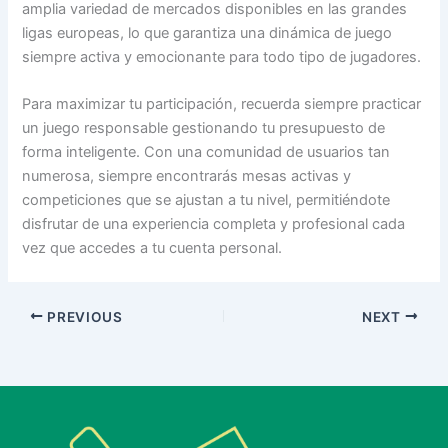
amplia variedad de mercados disponibles en las grandes
ligas europeas, lo que garantiza una dinámica de juego
siempre activa y emocionante para todo tipo de jugadores.
Para maximizar tu participación, recuerda siempre practicar
un juego responsable gestionando tu presupuesto de
forma inteligente. Con una comunidad de usuarios tan
numerosa, siempre encontrarás mesas activas y
competiciones que se ajustan a tu nivel, permitiéndote
disfrutar de una experiencia completa y profesional cada
vez que accedes a tu cuenta personal.
PREVIOUS
NEXT