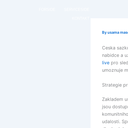
Skip
FORSIDE
SERVICESIDE
to
content
KONTAKT
By
usama ma
Ceska sazko
nabidce a u
live
pro sled
umoznuje me
Strategie p
Zakladem usp
jsou dostup
komunitniho 
udalosti. S