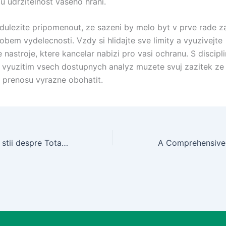
 udrzitelnost vaseho hrani.
 dulezite pripomenout, ze sazeni by melo byt v prve rade 
obem vydelecnosti. Vzdy si hlidajte sve limity a vyuzivejte
nastroje, ktere kancelar nabizi pro vasi ochranu. S discip
 vyuzitim vsech dostupnych analyz muzete svuj zazitek ze
 prenosu vyrazne obohatit.
Tot ce trebuie sa stii despre Totalbet in Romania