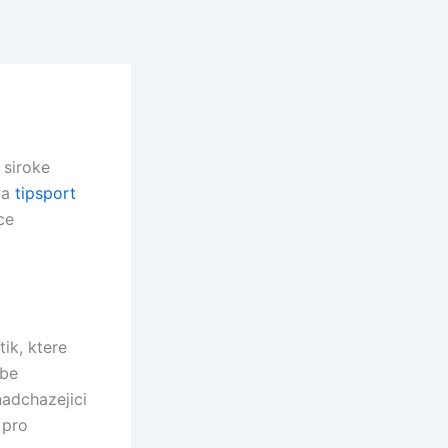
 siroke
va
tipsport
ce
ik, ktere
obe
nadchazejici
 pro