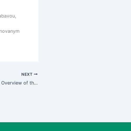
zabavou,
linovanym
NEXT
A Comprehensive Overview of the Ladbrokes Gaming Experience