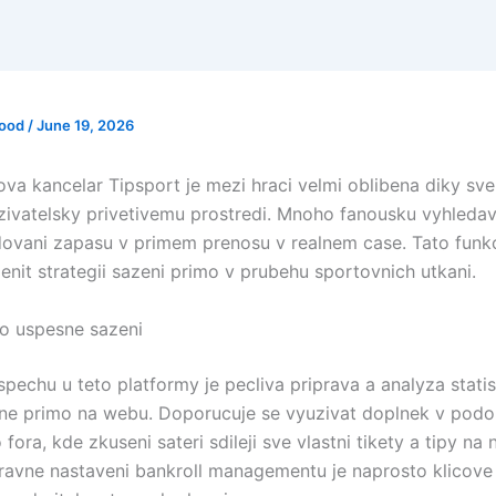
sood
/
June 19, 2026
va kancelar Tipsport je mezi hraci velmi oblibena diky sve
zivatelsky privetivemu prostredi. Mnoho fanousku vyhleda
ovani zapasu v primem prenosu v realnem case. Tato funk
nit strategii sazeni primo v prubehu sportovnich utkani.
ro uspesne sazeni
echu u teto platformy je pecliva priprava a analyza statist
ne primo na webu. Doporucuje se vyuzivat doplnek v pod
fora, kde zkuseni sateri sdileji sve vlastni tikety a tipy na 
pravne nastaveni bankroll managementu je naprosto klicove