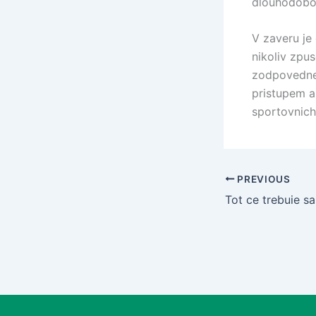
dlouhodobou
V zaveru je
nikoliv zpus
zodpovedne 
pristupem a
sportovnich
PREVIOUS