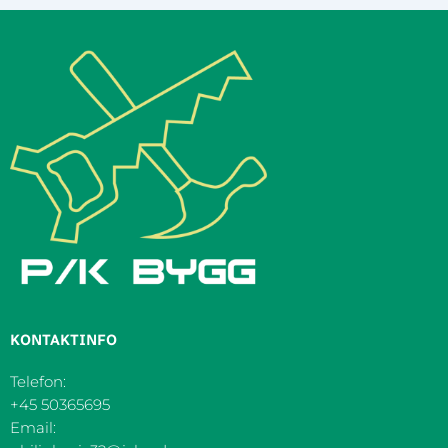
KONTAKTINFO
Telefon:
+45 50365695
Email: