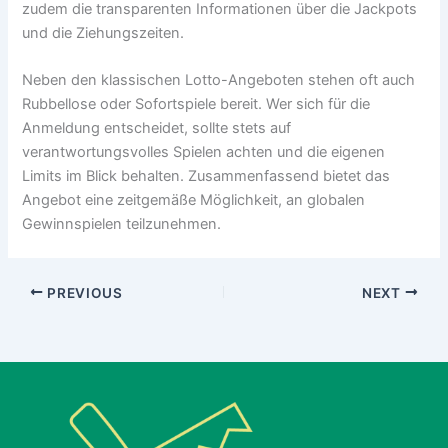
zudem die transparenten Informationen über die Jackpots
und die Ziehungszeiten.
Neben den klassischen Lotto-Angeboten stehen oft auch
Rubbellose oder Sofortspiele bereit. Wer sich für die
Anmeldung entscheidet, sollte stets auf
verantwortungsvolles Spielen achten und die eigenen
Limits im Blick behalten. Zusammenfassend bietet das
Angebot eine zeitgemäße Möglichkeit, an globalen
Gewinnspielen teilzunehmen.
PREVIOUS
NEXT