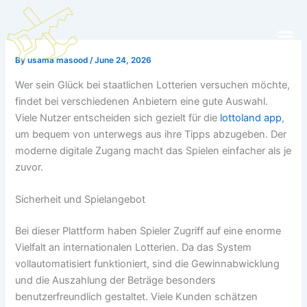
Skip
to
Men
content
By
usama masood
/
June 24, 2026
Wer sein Glück bei staatlichen Lotterien versuchen möchte,
findet bei verschiedenen Anbietern eine gute Auswahl.
Viele Nutzer entscheiden sich gezielt für die
lottoland app
,
um bequem von unterwegs aus ihre Tipps abzugeben. Der
moderne digitale Zugang macht das Spielen einfacher als je
zuvor.
Sicherheit und Spielangebot
Bei dieser Plattform haben Spieler Zugriff auf eine enorme
Vielfalt an internationalen Lotterien. Da das System
vollautomatisiert funktioniert, sind die Gewinnabwicklung
und die Auszahlung der Beträge besonders
benutzerfreundlich gestaltet. Viele Kunden schätzen