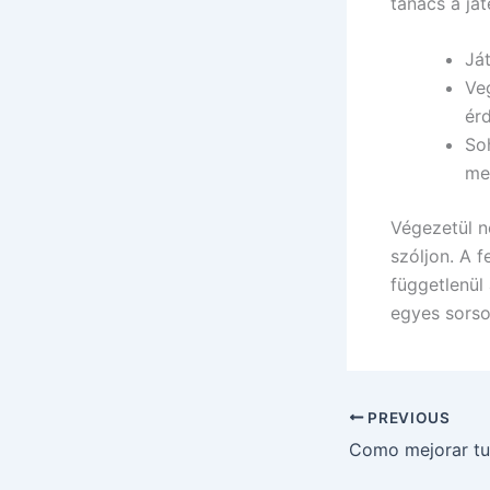
tanács a já
Já
Ve
ér
So
me
Végezetül n
szóljon. A f
függetlenül
egyes sorso
PREVIOUS
Como mejorar tus