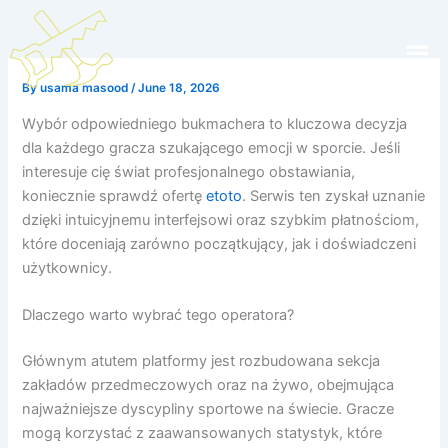
Skip
to
Men
content
By
usama masood
/
June 18, 2026
Wybór odpowiedniego bukmachera to kluczowa decyzja
dla każdego gracza szukającego emocji w sporcie. Jeśli
interesuje cię świat profesjonalnego obstawiania,
koniecznie sprawdź ofertę
etoto
. Serwis ten zyskał uznanie
dzięki intuicyjnemu interfejsowi oraz szybkim płatnościom,
które doceniają zarówno początkujący, jak i doświadczeni
użytkownicy.
Dlaczego warto wybrać tego operatora?
Głównym atutem platformy jest rozbudowana sekcja
zakładów przedmeczowych oraz na żywo, obejmująca
najważniejsze dyscypliny sportowe na świecie. Gracze
mogą korzystać z zaawansowanych statystyk, które