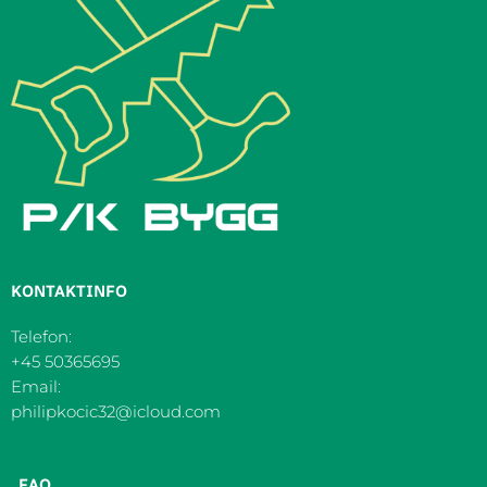
KONTAKTINFO
Telefon:
+45 50365695
Email:
philipkocic32@icloud.com
FAQ