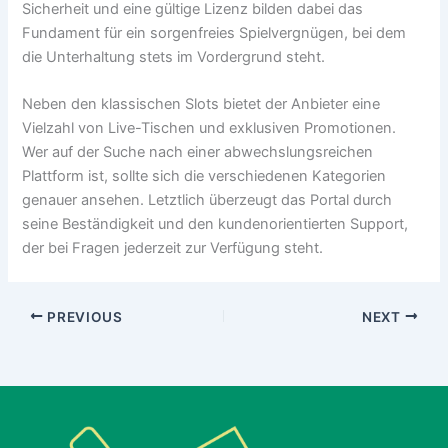
Sicherheit und eine gültige Lizenz bilden dabei das
Fundament für ein sorgenfreies Spielvergnügen, bei dem
die Unterhaltung stets im Vordergrund steht.
Neben den klassischen Slots bietet der Anbieter eine
Vielzahl von Live-Tischen und exklusiven Promotionen.
Wer auf der Suche nach einer abwechslungsreichen
Plattform ist, sollte sich die verschiedenen Kategorien
genauer ansehen. Letztlich überzeugt das Portal durch
seine Beständigkeit und den kundenorientierten Support,
der bei Fragen jederzeit zur Verfügung steht.
PREVIOUS
NEXT