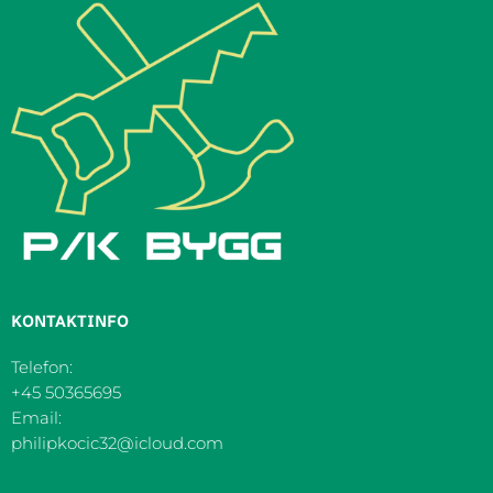
KONTAKTINFO
Telefon:
+45 50365695
Email:
philipkocic32@icloud.com