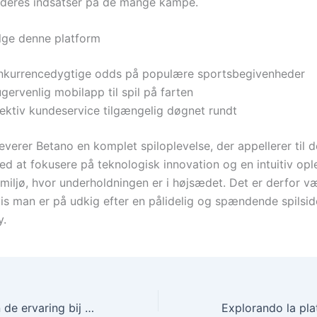
 deres indsatser på de mange kampe.
lge denne platform
nkurrencedygtige odds på populære sportsbegivenheder
gervenlig mobilapp til spil på farten
fektiv kundeservice tilgængelig døgnet rundt
leverer Betano en komplet spiloplevelse, der appellerer til
ed at fokusere på teknologisk innovation og en intuitiv opl
 miljø, hvor underholdningen er i højsædet. Det er derfor v
is man er på udkig efter en pålidelig og spændende spilside 
y.
Een diepe duik in de ervaring bij LeoVegas