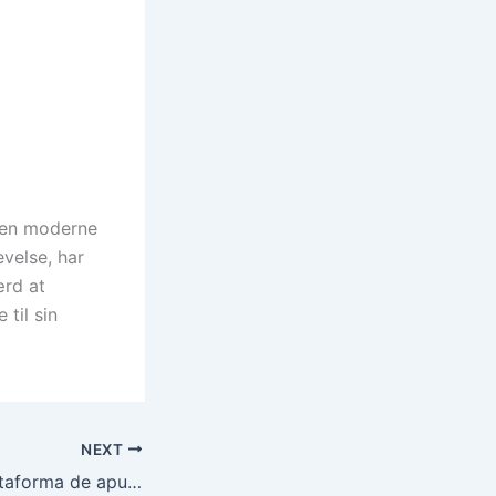
 den moderne
evelse, har
ærd at
til sin
NEXT
Explorando la plataforma de apuestas de sportsbet