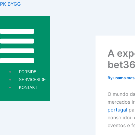
Skip
PK BYGG
to
content
Menu
Menu
A exp
bet3
FORSIDE
FORSIDE
By
usama ma
SERVICESIDE
SERVICESIDE
KONTAKT
KONTAKT
O mundo das
mercados in
portugal
par
consolidou 
eventos e fe