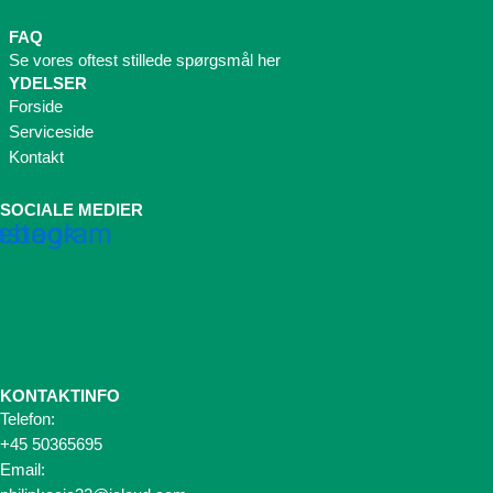
FAQ
Se vores oftest stillede spørgsmål her
YDELSER
Forside
Serviceside
Kontakt
SOCIALE MEDIER
ebook
nstagram
KONTAKTINFO
Telefon:
+45 50365695
Email: